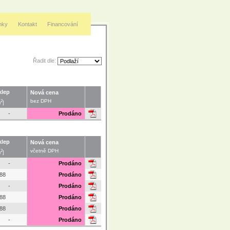
nky
Kontakt
Financování
Řadit dle:
klep
Nová cena
2
bez DPH
m
]
-
Prodáno
klep
Nová cena
2
včetně DPH
m
]
-
Prodáno
.88
Prodáno
-
Prodáno
.88
Prodáno
.88
Prodáno
-
Prodáno