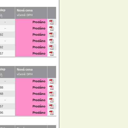
klep
Nová cena
2
včetně DPH
m
]
-
Prodáno
-
Prodáno
.92
Prodáno
-
Prodáno
.92
Prodáno
.57
Prodáno
klep
Nová cena
2
včetně DPH
m
]
-
Prodáno
.88
Prodáno
.48
Prodáno
-
Prodáno
.57
Prodáno
.96
Prodáno