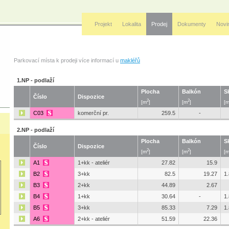
Projekt
Lokalita
Prodej
Dokumenty
Novi
Parkovací místa k prodeji více informací u
makléřů
1.NP - podlaží
Plocha
Balkón
S
Číslo
Dispozice
2
2
[m
]
[m
]
[
C03
komerční pr.
259.5
-
2.NP - podlaží
Plocha
Balkón
S
Číslo
Dispozice
2
2
[m
]
[m
]
[
A1
1+kk - ateliér
27.82
15.9
B2
3+kk
82.5
19.27
1
B3
2+kk
44.89
2.67
B4
1+kk
30.64
-
1
B5
3+kk
85.33
7.29
1
A6
2+kk - ateliér
51.59
22.36