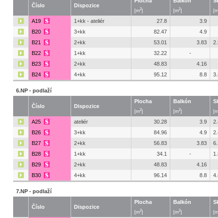
Plocha
Balkón
S
Číslo
Dispozice
2
2
[m
]
[m
]
[
A19
1+kk - ateliér
27.8
3.9
B20
3+kk
82.47
4.9
B21
2+kk
53.01
3.83
2.
B22
1+kk
32.22
-
B23
2+kk
48.83
4.16
B24
4+kk
95.12
8.8
3
6.NP - podlaží
Plocha
Balkón
S
Číslo
Dispozice
2
2
[m
]
[m
]
[
A25
ateliér
30.28
3.9
2
B26
3+kk
84.96
4.9
2
B27
2+kk
56.83
3.83
6
B28
1+kk
34.1
-
1
B29
2+kk
48.83
4.16
B30
4+kk
96.14
8.8
4
7.NP - podlaží
Plocha
Balkón
S
Číslo
Dispozice
2
2
[m
]
[m
]
[