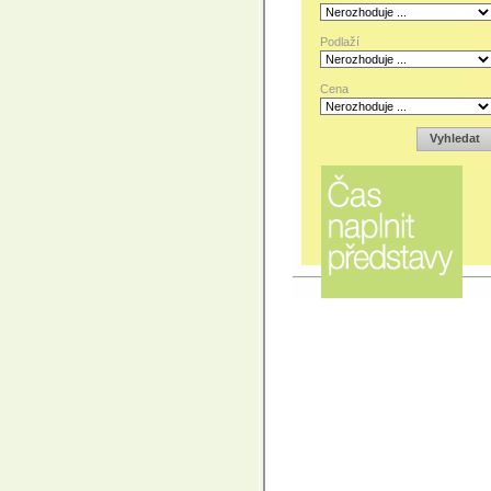
Podlaží
Cena
Vyhledat