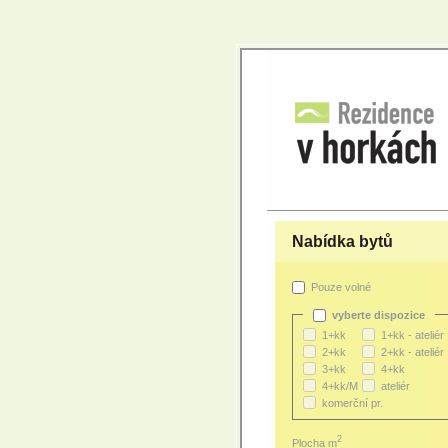
Nabídka bytů
Pouze volné
vyberte dispozice
1+kk
1+kk - ateliér
2+kk
2+kk - ateliér
3+kk
4+kk
4+kk/M
ateliér
komerční pr.
2
Plocha m