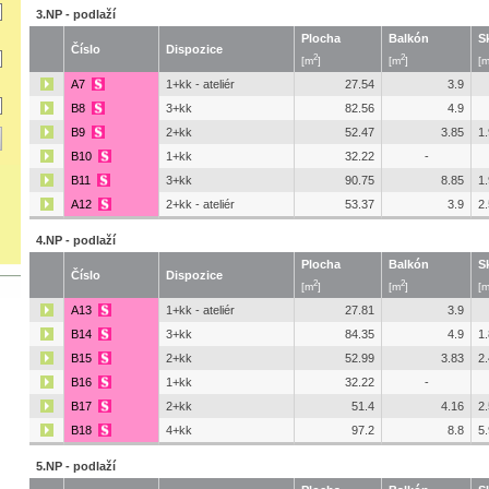
3.NP - podlaží
Plocha
Balkón
S
Číslo
Dispozice
2
2
[m
]
[m
]
[
A7
1+kk - ateliér
27.54
3.9
B8
3+kk
82.56
4.9
B9
2+kk
52.47
3.85
1
B10
1+kk
32.22
-
B11
3+kk
90.75
8.85
1
A12
2+kk - ateliér
53.37
3.9
2
4.NP - podlaží
Plocha
Balkón
S
Číslo
Dispozice
2
2
[m
]
[m
]
[
A13
1+kk - ateliér
27.81
3.9
B14
3+kk
84.35
4.9
1
B15
2+kk
52.99
3.83
2
B16
1+kk
32.22
-
B17
2+kk
51.4
4.16
2
B18
4+kk
97.2
8.8
5
5.NP - podlaží